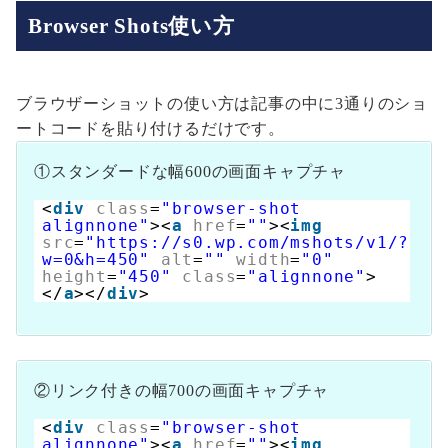
Browser Shots使い方
ブラウザーショットの使い方は記事の中に3通りのショ
ートコードを貼り付けるだけです。
①スタンダードな幅600の画面キャプチャ
<
div
class
=
"browser-shot
alignnone"
><
a
href
=
""
><
img
src
=
"https://s0.wp.com/mshots/v1/?
w=0&h=450"
alt
=
""
width
=
"0"
height
=
"450"
class
=
"alignnone"
>
</
a
></
div
>
②リンク付きの幅700の画面キャプチャ
<
div
class
=
"browser-shot
alignnone"
><
a
href
=
""
><
img