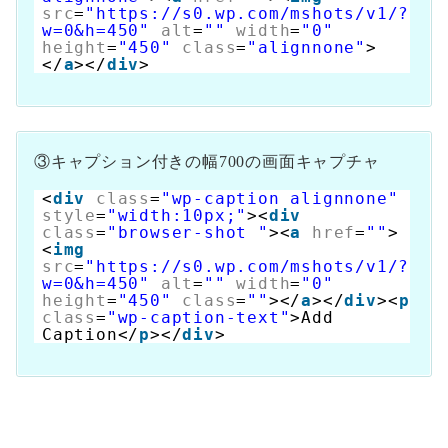
src
=
"https://s0.wp.com/mshots/v1/?
w=0&h=450"
alt
=
""
width
=
"0"
height
=
"450"
class
=
"alignnone"
>
</
a
></
div
>
③キャプション付きの幅700の画面キャプチャ
<
div
class
=
"wp-caption alignnone"
style
=
"width:10px;"
><
div
class
=
"browser-shot "
><
a
href
=
""
>
<
img
src
=
"https://s0.wp.com/mshots/v1/?
w=0&h=450"
alt
=
""
width
=
"0"
height
=
"450"
class
=
""
></
a
></
div
><
p
class
=
"wp-caption-text"
>Add
Caption</
p
></
div
>