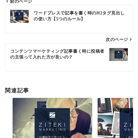
前のページ
投
ワードプレスで記事を書く時のH2タグ見出し
の使い方【5つのルール】
稿
ナ
次のページ
ビ
ゲ
コンテンツマーケティング記事書く時に投稿者
の主張って入れた方が良いの？
ー
シ
ョ
関連記事
ン