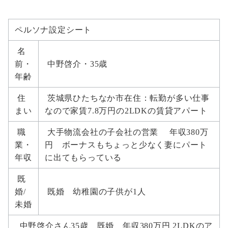
ペルソナ設定シート
名
前・
中野啓介・35歳
年齢
住
茨城県ひたちなか市在住：転勤が多い仕事
まい
なので家賃7.8万円の2LDKの賃貸アパート
職
大手物流会社の子会社の営業 年収380万
業・
円 ボーナスもちょっと少なく妻にパート
年収
に出てもらっている
既
婚/
既婚 幼稚園の子供が1人
未婚
中野啓介さん35歳 既婚 年収380万円 2LDKのア