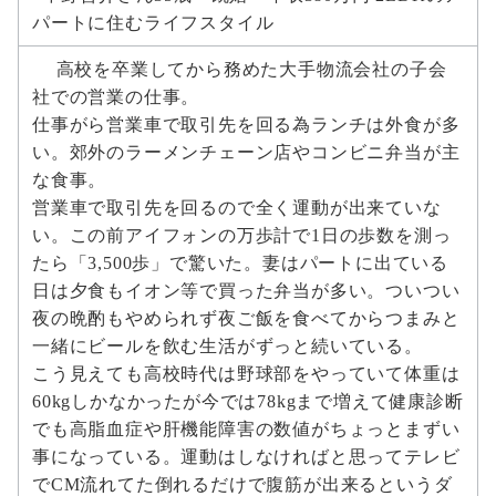
パートに住むライフスタイル
高校を卒業してから務めた大手物流会社の子会
社での営業の仕事。
仕事がら営業車で取引先を回る為ランチは外食が多
い。郊外のラーメンチェーン店やコンビニ弁当が主
な食事。
営業車で取引先を回るので全く運動が出来ていな
い。この前アイフォンの万歩計で1日の歩数を測っ
たら「3,500歩」で驚いた。妻はパートに出ている
日は夕食もイオン等で買った弁当が多い。ついつい
夜の晩酌もやめられず夜ご飯を食べてからつまみと
一緒にビールを飲む生活がずっと続いている。
こう見えても高校時代は野球部をやっていて体重は
60kgしかなかったが今では78kgまで増えて健康診断
でも高脂血症や肝機能障害の数値がちょっとまずい
事になっている。運動はしなければと思ってテレビ
でCM流れてた倒れるだけで腹筋が出来るというダ