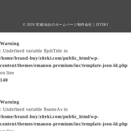
© 2026
宮城/仙台のホームページ制作会社｜ZITEKI
Warning
: Undefined variable $jobTitle in
/home/brand-buy/ziteki.com/public_html/wp-
content/themes/emanon-premium/inc/template-json-ld.php
on line
140
Warning
: Undefined variable $sameAs in
/home/brand-buy/ziteki.com/public_html/wp-
content/themes/emanon-premium/inc/template-json-ld.php