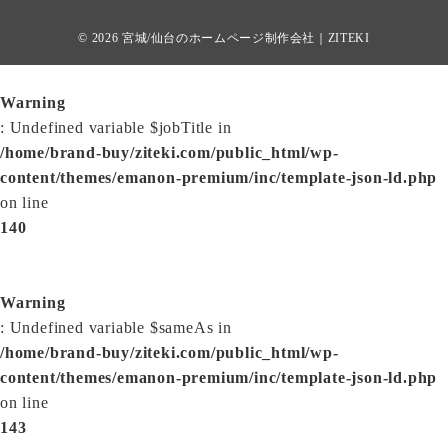
© 2026
宮城/仙台のホームページ制作会社｜ZITEKI
Warning
: Undefined variable $jobTitle in
/home/brand-buy/ziteki.com/public_html/wp-
content/themes/emanon-premium/inc/template-json-ld.php
on line
140
Warning
: Undefined variable $sameAs in
/home/brand-buy/ziteki.com/public_html/wp-
content/themes/emanon-premium/inc/template-json-ld.php
on line
143