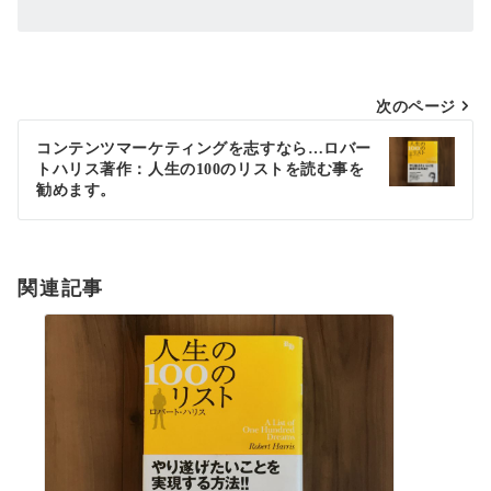
投
次のページ
稿
コンテンツマーケティングを志すなら…ロバー
トハリス著作：人生の100のリストを読む事を
ナ
勧めます。
ビ
ゲ
ー
関連記事
シ
ョ
ン