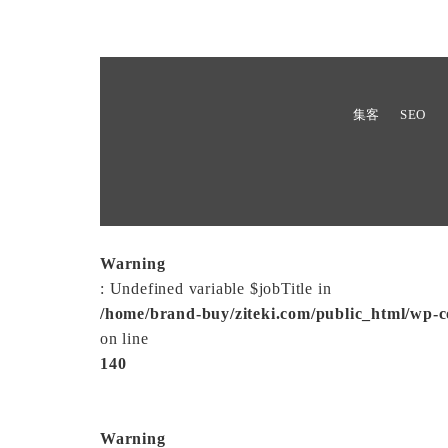
集客
SEO
Warning
: Undefined variable $jobTitle in
/home/brand-buy/ziteki.com/public_html/wp-c
on line
140
Warning